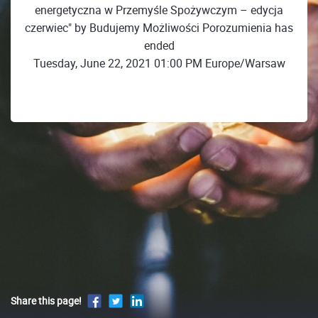
energetyczna w Przemyśle Spożywczym – edycja
czerwiec" by Budujemy Możliwości Porozumienia has
ended
Tuesday, June 22, 2021 01:00 PM Europe/Warsaw
Share this page!